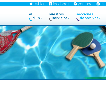
twitter
facebook
youtube
in
el
nuestros
secciones
club
servicios
deportivas