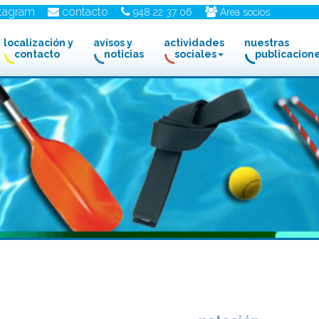
stagram
contacto
948 22 37 06
Área socios
localización y
avisos y
actividades
nuestras
contacto
noticias
sociales
publicacion