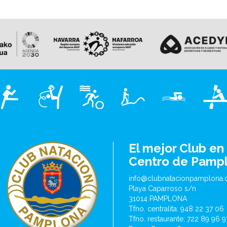
El mejor Club en 
Centro de Pamp
info@clubnatacionpamplona
Playa Caparroso s/n
31014 PAMPLONA
Tfno. centralita: 948 22 37 06
Tfno. restaurante: 722 89 96 9