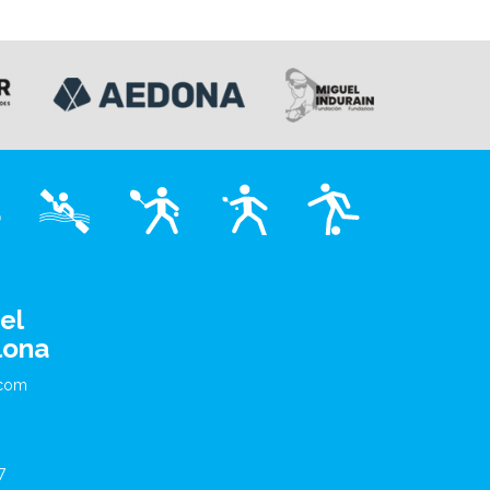
el
lona
.com
7