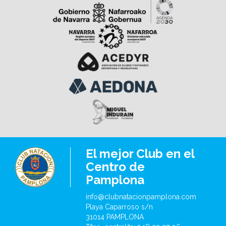
totalmente disponibles para el nado libre.
Los demás vasos
del club permanecerán operativos
y abiertos al uso habitual sin ninguna restricción.
El mejor Club en el
Centro de
Pamplona
info@clubnatacionpamplona.com
Playa Caparroso s/n
31014 PAMPLONA