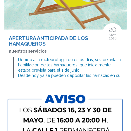
20
MAY
APERTURA ANTICIPADA DE LOS
2026
HAMAQUEROS
nuestros servicios
Debido a la meteorología de estos días, se adelanta la
habilitación de los hamaqueros, que inicialmente
estaba prevista para el 1 de junio.
Desde hoy ya se pueden depositar las hamacas en su
espacio habitual.
Recordamos que no está permitido reservar huecos:
una vez retirada la hamaca, el espacio debe quedar
libre para otras personas usuarias.