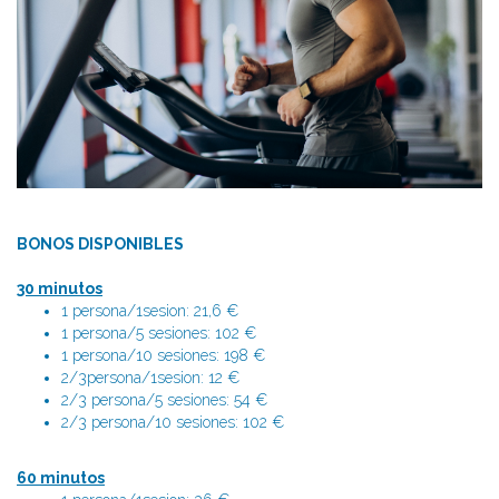
BONOS DISPONIBLES
30 minutos
1 persona/1sesion: 21,6 €
1 persona/5 sesiones: 102 €
1 persona/10 sesiones: 198 €
2/3persona/1sesion: 12 €
2/3 persona/5 sesiones: 54 €
2/3 persona/10 sesiones: 102 €
60 minutos