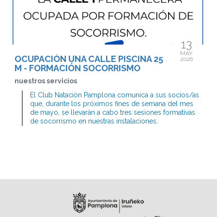
13
MAY
OCUPACIÓN UNA CALLE PISCINA 25
2026
M - FORMACIÓN SOCORRISMO
nuestros servicios
El Club Natación Pamplona comunica a sus socios/as
que, durante los próximos fines de semana del mes
de mayo, se llevarán a cabo tres sesiones formativas
de socorrismo en nuestras instalaciones.
Para facilitar el desarrollo de estas actividades, la
disponibilidad de las calles de la piscina se verá
modificada puntualmente.
Detalles de la ocupación
A continuación, detallamos los horarios y fechas en
los que el espacio se verá afectado:
Fechas: sábados 16, 23 y 30 de mayo.
Horario: De 16:00 a 20:00 h.
Espacio afectado: La calle 1 de la piscina permanecerá
ocupada y no estará disponible para el uso general.
El resto de las calles
de la piscina principal estarán