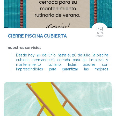
29
JUN
CIERRE PISCINA CUBIERTA
2026
nuestros servicios
Desde hoy, 29 de junio, hasta el 26 de julio, la piscina
cubierta permanecerá cerrada para su limpieza y
mantenimiento rutinario. Estas labores son
imprescindibles para garantizar las mejores
condiciones de higiene, seguridad y calidad de las
instalaciones.
Asimismo, quedarán cerrados los vestuarios de la
piscina cubierta y solo estarán habilitados los baños
destinados a personas con movilidad reducida.
Agradecemos a todos los socios y socias vuestra
comprensión y colaboración.